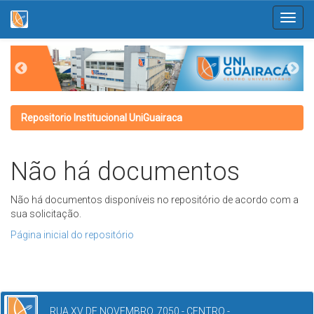
Skip
navigation
Repositorio Institucional UniGuairaca
Não há documentos
Não há documentos disponíveis no repositório de acordo com a
sua solicitação.
Página inicial do repositório
RUA XV DE NOVEMBRO, 7050 - CENTRO -