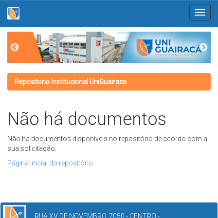
Skip
navigation
Repositorio Institucional UniGuairaca
Não há documentos
Não há documentos disponíveis no repositório de acordo com a
sua solicitação.
Página inicial do repositório
RUA XV DE NOVEMBRO, 7050 - CENTRO -