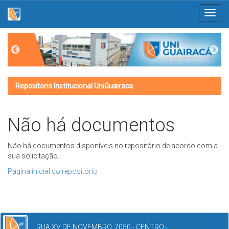
Skip
navigation
Repositorio Institucional UniGuairaca
Não há documentos
Não há documentos disponíveis no repositório de acordo com a
sua solicitação.
Página inicial do repositório
RUA XV DE NOVEMBRO, 7050 - CENTRO -