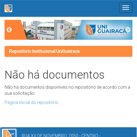
Skip
navigation
Repositorio Institucional UniGuairaca
Não há documentos
Não há documentos disponíveis no repositório de acordo com a
sua solicitação.
Página inicial do repositório
RUA XV DE NOVEMBRO, 7050 - CENTRO -