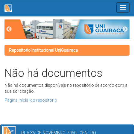
Skip
navigation
Repositorio Institucional UniGuairaca
Não há documentos
Não há documentos disponíveis no repositório de acordo com a
sua solicitação.
Página inicial do repositório
RUA XV DE NOVEMBRO, 7050 - CENTRO -