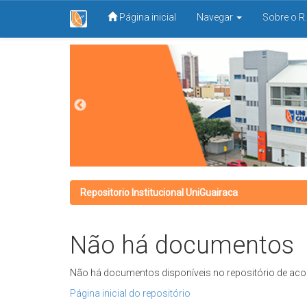
Página inicial
Navegar
Sobre o R.
Skip
navigation
Repositorio Institucional UniGuairaca
Não há documentos
Não há documentos disponíveis no repositório de aco
Página inicial do repositório