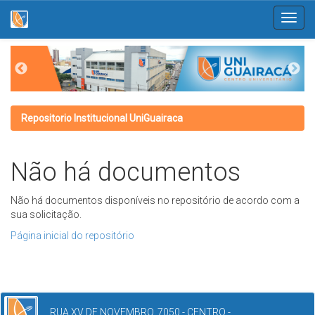
Skip
navigation
Repositorio Institucional UniGuairaca
Não há documentos
Não há documentos disponíveis no repositório de acordo com a
sua solicitação.
Página inicial do repositório
RUA XV DE NOVEMBRO, 7050 - CENTRO -