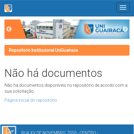
Skip
navigation
Repositorio Institucional UniGuairaca
Não há documentos
Não há documentos disponíveis no repositório de acordo com a
sua solicitação.
Página inicial do repositório
RUA XV DE NOVEMBRO, 7050 - CENTRO -