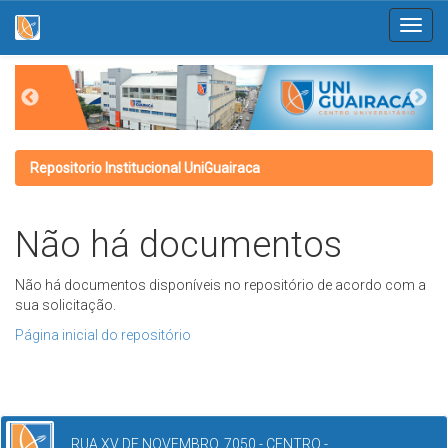
Skip
navigation
Repositorio Institucional UniGuairaca
Não há documentos
Não há documentos disponíveis no repositório de acordo com a
sua solicitação.
Página inicial do repositório
RUA XV DE NOVEMBRO, 7050 - CENTRO -