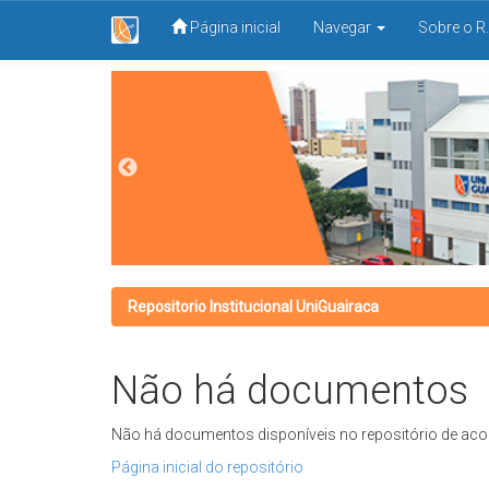
Página inicial
Navegar
Sobre o R.
Skip
navigation
Repositorio Institucional UniGuairaca
Não há documentos
Não há documentos disponíveis no repositório de aco
Página inicial do repositório