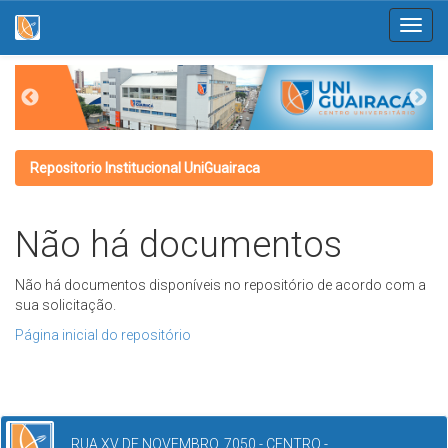
Skip
navigation
Repositorio Institucional UniGuairaca
Não há documentos
Não há documentos disponíveis no repositório de acordo com a
sua solicitação.
Página inicial do repositório
RUA XV DE NOVEMBRO, 7050 - CENTRO -