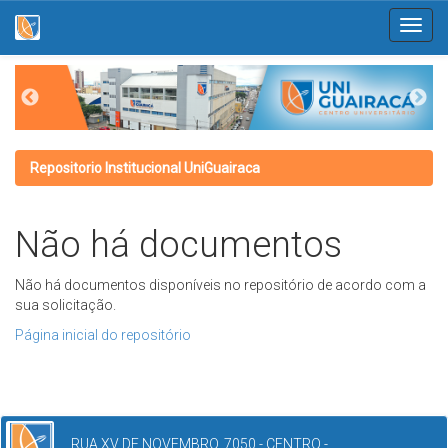
Skip
navigation
Repositorio Institucional UniGuairaca
Não há documentos
Não há documentos disponíveis no repositório de acordo com a
sua solicitação.
Página inicial do repositório
RUA XV DE NOVEMBRO, 7050 - CENTRO -