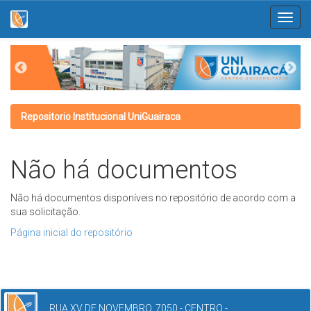
Skip
navigation
Repositorio Institucional UniGuairaca
Não há documentos
Não há documentos disponíveis no repositório de acordo com a
sua solicitação.
Página inicial do repositório
RUA XV DE NOVEMBRO, 7050 - CENTRO -