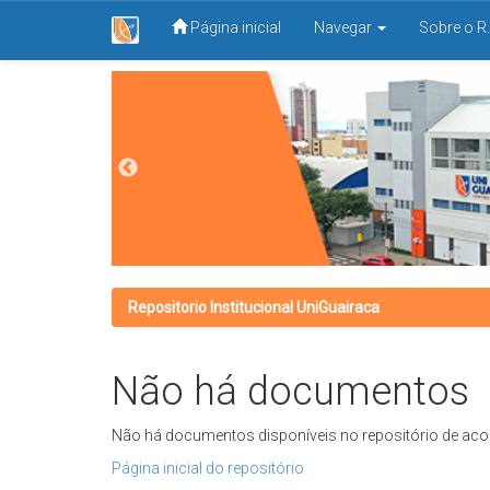
Página inicial
Navegar
Sobre o R.
Skip
navigation
Repositorio Institucional UniGuairaca
Não há documentos
Não há documentos disponíveis no repositório de aco
Página inicial do repositório