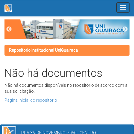
Skip
navigation
Repositorio Institucional UniGuairaca
Não há documentos
Não há documentos disponíveis no repositório de acordo com a
sua solicitação.
Página inicial do repositório
RUA XV DE NOVEMBRO, 7050 - CENTRO -