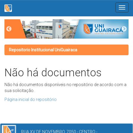
Skip
navigation
Repositorio Institucional UniGuairaca
Não há documentos
Não há documentos disponíveis no repositório de acordo com a
sua solicitação.
Página inicial do repositório
RUA XV DE NOVEMBRO, 7050 - CENTRO -