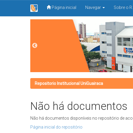
Página inicial
Navegar
Sobre o R.
Skip
navigation
Repositorio Institucional UniGuairaca
Não há documentos
Não há documentos disponíveis no repositório de aco
Página inicial do repositório