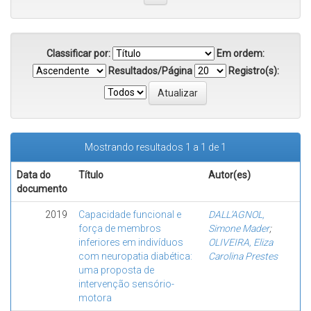
Classificar por:
Em ordem:
Resultados/Página
Registro(s):
Mostrando resultados 1 a 1 de 1
Data do
Título
Autor(es)
documento
2019
Capacidade funcional e
DALL’AGNOL,
força de membros
Simone Mader
;
inferiores em indivíduos
OLIVEIRA, Eliza
com neuropatia diabética:
Carolina Prestes
uma proposta de
intervenção sensório-
motora