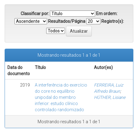
Classificar por:
Em ordem:
Resultados/Página
Registro(s):
Mostrando resultados 1 a 1 de 1
Data do
Título
Autor(es)
documento
2019
A interferência do exercício
FERREIRA, Luiz
do core no equilíbrio
Alfredo Braun
;
unipodal do membro
HÜTHER, Lisiane
inferior: estudo clínico
controlado randomizado
Mostrando resultados 1 a 1 de 1