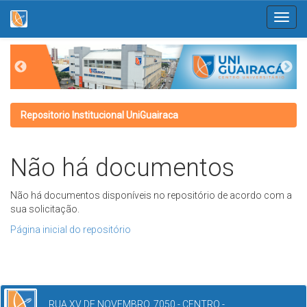
Skip
navigation
Repositorio Institucional UniGuairaca
Não há documentos
Não há documentos disponíveis no repositório de acordo com a
sua solicitação.
Página inicial do repositório
RUA XV DE NOVEMBRO, 7050 - CENTRO -