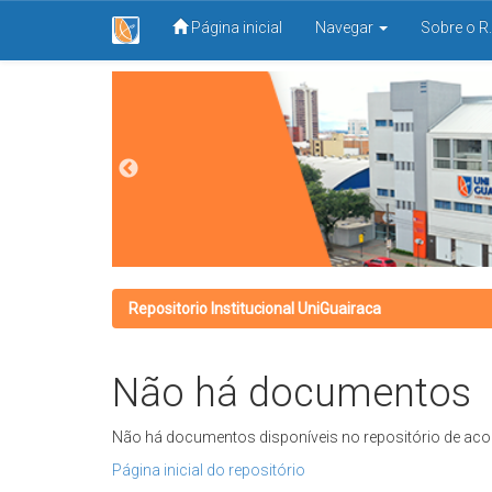
Página inicial
Navegar
Sobre o R.
Skip
navigation
Repositorio Institucional UniGuairaca
Não há documentos
Não há documentos disponíveis no repositório de aco
Página inicial do repositório