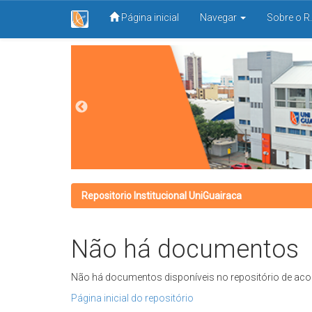
Página inicial
Navegar
Sobre o R.
Skip
navigation
Repositorio Institucional UniGuairaca
Não há documentos
Não há documentos disponíveis no repositório de aco
Página inicial do repositório