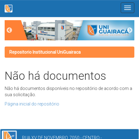
Skip
navigation
Repositorio Institucional UniGuairaca
Não há documentos
Não há documentos disponíveis no repositório de acordo com a
sua solicitação.
Página inicial do repositório
RUA XV DE NOVEMBRO, 7050 - CENTRO -