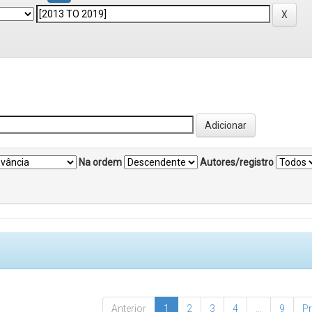
Na ordem
Autores/registro
Anterior
1
2
3
4
...
9
P