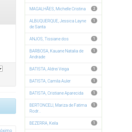
MAGALHÃES, Michelle Cristina
2
ALBUQUERQUE, Jessica Layne
1
de Santa
ANJOS, Tissiane dos
1
BARBOSA, Kauane Natalia de
1
Andrade
BATISTA, Aldrei Veiga
1
BATISTA, Camila Auler
1
BATISTA, Cristiane Aparecida
1
BERTONCELI, Mariza de Fatima
1
Rodr...
BEZERRA, Keila
1
róximo