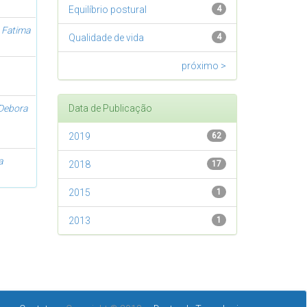
Equilíbrio postural
4
 Fatima
Qualidade de vida
4
próximo >
Debora
Data de Publicação
2019
62
a
2018
17
2015
1
2013
1