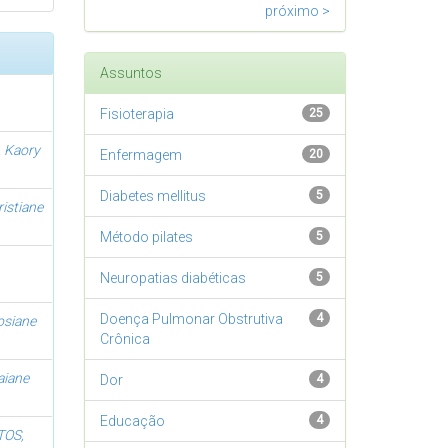
próximo >
Assuntos
Fisioterapia
25
 Kaory
Enfermagem
20
Diabetes mellitus
5
istiane
Método pilates
5
Neuropatias diabéticas
5
Doença Pulmonar Obstrutiva
4
osiane
Crônica
aiane
Dor
4
Educação
4
TOS,