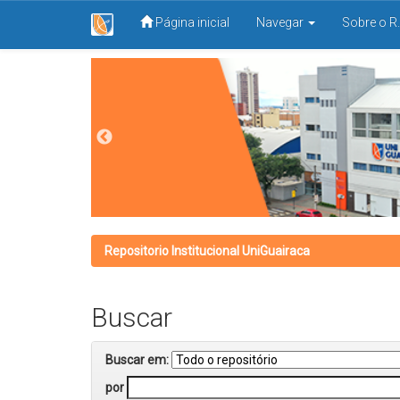
Página inicial
Navegar
Sobre o R.
Skip
navigation
Repositorio Institucional UniGuairaca
Buscar
Buscar em:
por