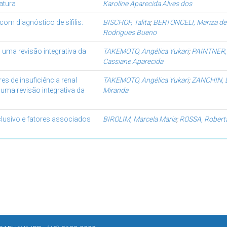
ratura
Karoline Aparecida Alves dos
om diagnóstico de sífilis:
BISCHOF, Talita
;
BERTONCELI, Mariza de
Rodrigues Bueno
 uma revisão integrativa da
TAKEMOTO, Angélica Yukari
;
PAINTNER,
Cassiane Aparecida
es de insuficiência renal
TAKEMOTO, Angélica Yukari
;
ZANCHIN, 
uma revisão integrativa da
Miranda
clusivo e fatores associados
BIROLIM, Marcela Maria
;
ROSSA, Robert