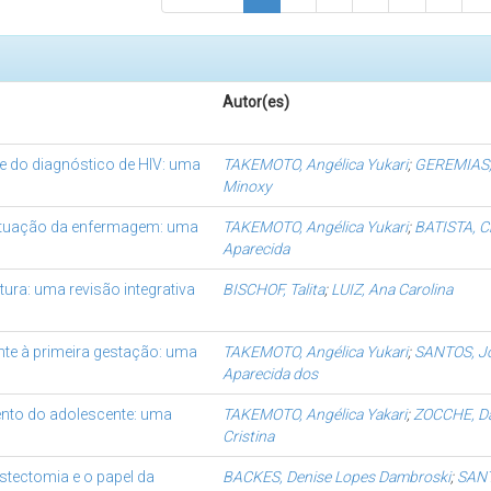
Autor(es)
te do diagnóstico de HIV: uma
TAKEMOTO, Angélica Yukari
;
GEREMIAS,
Minoxy
atuação da enfermagem: uma
TAKEMOTO, Angélica Yukari
;
BATISTA, Cr
Aparecida
ura: uma revisão integrativa
BISCHOF, Talita
;
LUIZ, Ana Carolina
te à primeira gestação: uma
TAKEMOTO, Angélica Yukari
;
SANTOS, J
Aparecida dos
nto do adolescente: uma
TAKEMOTO, Angélica Yakari
;
ZOCCHE, D
Cristina
stectomia e o papel da
BACKES, Denise Lopes Dambroski
;
SAN