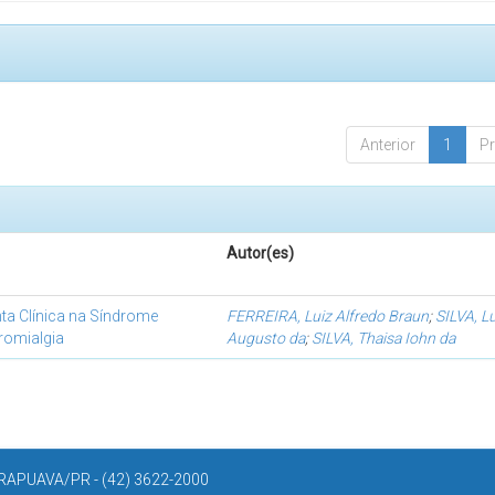
Anterior
1
P
Autor(es)
a Clínica na Síndrome
FERREIRA, Luiz Alfredo Braun
;
SILVA, L
romialgia
Augusto da
;
SILVA, Thaisa Iohn da
APUAVA/PR - (42) 3622-2000