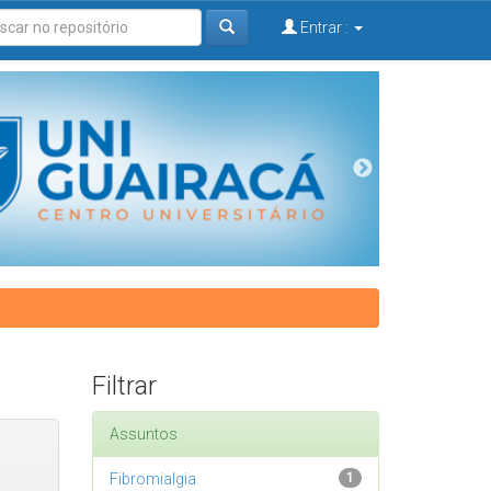
Entrar :
Filtrar
Assuntos
Fibromialgia
1