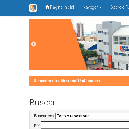
Página inicial
Navegar
Sobre o R.
Skip
navigation
Repositorio Institucional UniGuairaca
Buscar
Buscar em:
por