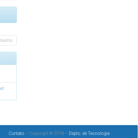
róximo
uiz
Contato
— Copyright © 2018 —
Depto. de Tecnologia