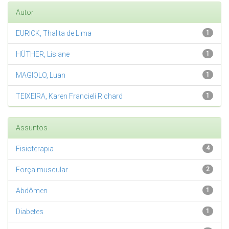
Autor
EURICK, Thalita de Lima
1
HÜTHER, Lisiane
1
MAGIOLO, Luan
1
TEIXEIRA, Karen Francieli Richard
1
Assuntos
Fisioterapia
4
Força muscular
2
Abdômen
1
Diabetes
1