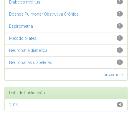
Diabetes mellitus
1
Doença Pulmonar Obstrutiva Crônica
1
Espirometria
1
Método pilates
1
Neuropatia diabética
1
Neuropatias diabéticas
1
próximo >
Data de Publicação
2019
4