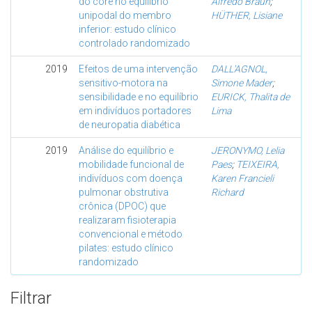
do core no equilíbrio
Alfredo Braun
;
unipodal do membro
HÜTHER, Lisiane
inferior: estudo clínico
controlado randomizado
2019
Efeitos de uma intervenção
DALL'AGNOL,
sensitivo-motora na
Simone Mader
;
sensibilidade e no equilíbrio
EURICK, Thalita de
em indivíduos portadores
Lima
de neuropatia diabética
2019
Análise do equilíbrio e
JERONYMO, Lelia
mobilidade funcional de
Paes
;
TEIXEIRA,
indivíduos com doença
Karen Francieli
pulmonar obstrutiva
Richard
crônica (DPOC) que
realizaram fisioterapia
convencional e método
pilates: estudo clínico
randomizado
Filtrar