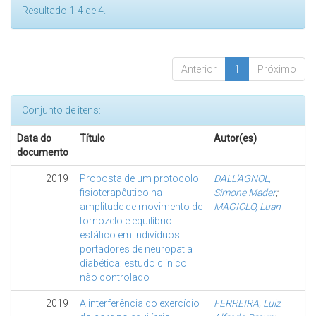
Resultado 1-4 de 4.
Anterior
1
Próximo
Conjunto de itens:
Data do
Título
Autor(es)
documento
2019
Proposta de um protocolo
DALL'AGNOL,
fisioterapêutico na
Simone Mader
;
amplitude de movimento de
MAGIOLO, Luan
tornozelo e equilíbrio
estático em indivíduos
portadores de neuropatia
diabética: estudo clinico
não controlado
2019
A interferência do exercício
FERREIRA, Luiz