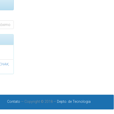
róximo
CHAK,
Contato
— Copyright © 2018 —
Depto. de Tecnologia