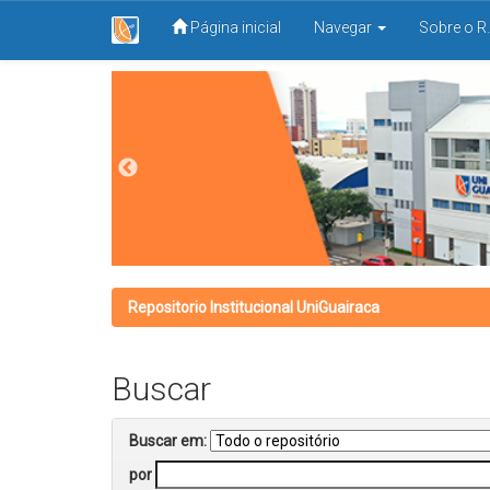
Página inicial
Navegar
Sobre o R.
Skip
navigation
Repositorio Institucional UniGuairaca
Buscar
Buscar em:
por