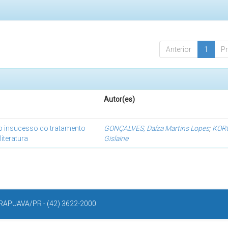
Anterior
1
P
Autor(es)
o insucesso do tratamento
GONÇALVES, Daíza Martins Lopes
;
KOR
iteratura
Gislaine
APUAVA/PR - (42) 3622-2000