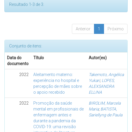
Resultado 1-3 de 3.
Anterior
1
Próximo
Conjunto de itens:
Data do
Título
Autor(es)
documento
2022
Aleitamento materno:
Takemoto, Angélica
experiência no hospital e
Yukari
;
LOPES,
percepção de mães sobre
ALEXSANDRA
o apoio recebido
ELLINA
2022
Promoção da saúde
BIROLIM, Marcela
mental em profissionais de
Maria
;
BATISTA,
enfermagem antes e
Sariellyng de Paula
durante a pandemia da
COVID-19: uma revisão