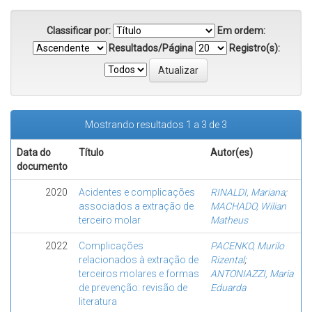
Classificar por:
Em ordem:
Resultados/Página
Registro(s):
Mostrando resultados 1 a 3 de 3
Data do
Título
Autor(es)
documento
2020
Acidentes e complicações
RINALDI, Mariana
;
associados a extração de
MACHADO, Wilian
terceiro molar
Matheus
2022
Complicações
PACENKO, Murilo
relacionados à extração de
Rizental
;
terceiros molares e formas
ANTONIAZZI, Maria
de prevenção: revisão de
Eduarda
literatura