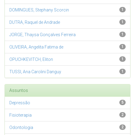
DOMINGUES, Stephany Scorcin
1
DUTRA, Raquel de Andrade
1
JORGE, Thaysa Gonçalves Ferreira
1
OLIVEIRA, Angelita Fatima de
1
OPUCHKEVITCH, Eliton
1
TUSSI, Ana Carolini Danguy
1
Assuntos
Depressão
5
Fisioterapia
2
Odontologia
2