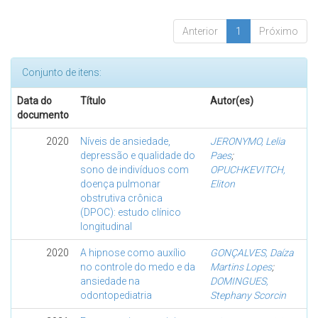
Anterior
1
Próximo
Conjunto de itens:
Data do
Título
Autor(es)
documento
2020
Níveis de ansiedade,
JERONYMO, Lelia
depressão e qualidade do
Paes
;
sono de indivíduos com
OPUCHKEVITCH,
doença pulmonar
Eliton
obstrutiva crônica
(DPOC): estudo clínico
longitudinal
2020
A hipnose como auxílio
GONÇALVES, Daíza
no controle do medo e da
Martins Lopes
;
ansiedade na
DOMINGUES,
odontopediatria
Stephany Scorcin