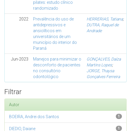
pilates: estudo clínico
randomizado
2022
Prevalência do uso de
HERRERIAS, Tatiana
;
antidepressivos e
DUTRA, Raquel de
ansiolíticos em
Andrade
universitários de um
município do interior do
Paraná
Jun-2023
Manejos para minimizar o
GONÇALVES, Daíza
desconforto de pacientes
Martins Lopes
;
no consultório
JORGE, Thaysa
odontológico
Gonçalves Ferreira
Filtrar
Autor
BOEIRA, Andrei dos Santos
1
DIEDIO, Daiane
1