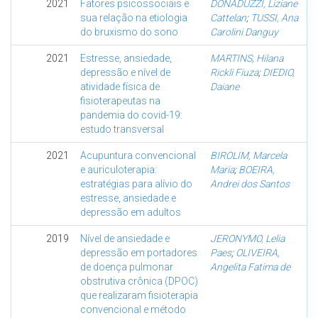
2021
Fatores psicossociais e
DONADUZZI, Liziane
sua relação na etiologia
Cattelan
;
TUSSI, Ana
do bruxismo do sono
Carolini Danguy
2021
Estresse, ansiedade,
MARTINS, Hilana
depressão e nível de
Rickli Fiuza
;
DIEDIO,
atividade física de
Daiane
fisioterapeutas na
pandemia do covid-19:
estudo transversal
2021
Acupuntura convencional
BIROLIM, Marcela
e auriculoterapia:
Maria
;
BOEIRA,
estratégias para alívio do
Andrei dos Santos
estresse, ansiedade e
depressão em adultos
2019
Nível de ansiedade e
JERONYMO, Lelia
depressão em portadores
Paes
;
OLIVEIRA,
de doença pulmonar
Angelita Fatima de
obstrutiva crônica (DPOC)
que realizaram fisioterapia
convencional e método